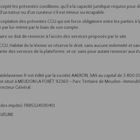
t accepté les présentes conditions, qu'il a la capacité juridique requise pour
 d'un tuteur ou d'un curateur s'il est mineur ou incapable.
 acceptation des présentes CGU qui ont force obligatoire entre les parties à la
e par lui-même par le biais de son compte.
aire se doit de renoncer à l’accès des services proposés par le site.
 CGU, Habitat de la Vienne se réserve le droit, sans aucune indemnité et s
u partie des services de la plateforme, et ce, sans pour autant renoncer aux
atdelavienne.fr est édité par la société AAERON, SAS au capital de 3 800 0
est situé à MEUDON LA FORÊT 92360 – Parc Tertiaire de Meudon- Immeuble
irecteur Général.
al des impôts) :FR85324590413
 AVELINE
r