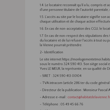
1.4. Le locataire reconnaît qu'il a lu, compris e
d'une personne titulaire de l'autorité parentale,
1.5. L’accès au site par le locataire signifie son
chaque utilisation et de chaque action effectué
1.6. En cas de non-acceptation des CGU, le locat
1.7. En cas de non-respect des stipulations des
du locataire et de lui refuser l'accès à tout o
la Vienne pourrait prétendre.
2- Identification
Le site internet https://monlogementetmoi.habit
sous le numéro 324 590 413. Son siège social 
Yves LE MEUR, la représente, en sa qualité de D
- SIRET : 324 590 413 00104
- TVA intracom (article 286 ter du code génér
- Directeur de la publication : Monsieur Pascal
- Adresse e-mail :
contact@habitatdelavienne.f
- Téléphone : 05 49 45 66 76