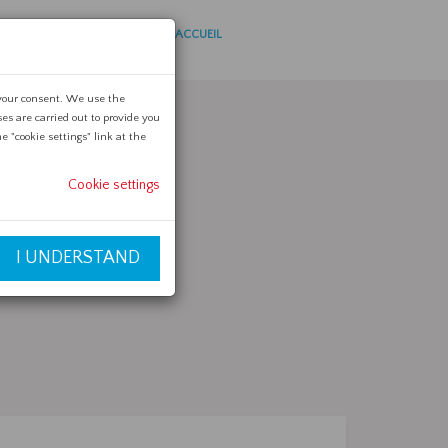
ACCUEIL
 your consent. We use the
es are carried out to provide you
 "cookie settings" link at the
Cookie settings
I UNDERSTAND