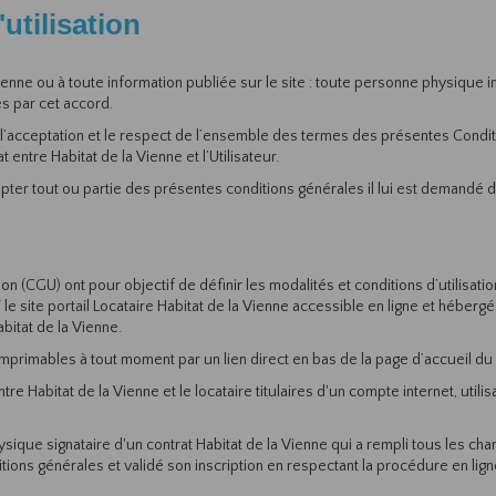
utilisation
Vienne ou à toute information publiée sur le site : toute personne physique i
s par cet accord.
 l’acceptation et le respect de l’ensemble des termes des présentes Conditi
 entre Habitat de la Vienne et l’Utilisateur.
epter tout ou partie des présentes conditions générales il lui est demandé 
tion (CGU) ont pour objectif de définir les modalités et conditions d’utilisa
le site portail Locataire Habitat de la Vienne accessible en ligne et héber
abitat de la Vienne.
primables à tout moment par un lien direct en bas de la page d’accueil du 
tre Habitat de la Vienne et le locataire titulaires d'un compte internet, util
ysique signataire d'un contrat Habitat de la Vienne qui a rempli tous les ch
itions générales et validé son inscription en respectant la procédure en lig