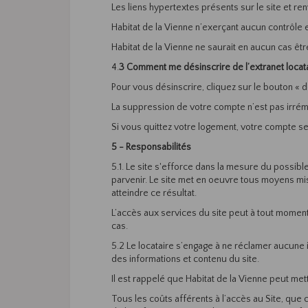
Les liens hypertextes présents sur le site et ren
Habitat de la Vienne n’exerçant aucun contrôle e
Habitat de la Vienne ne saurait en aucun cas êt
4.
3 Comment me désinscrire de l’extranet locat
Pour vous désinscrire, cliquez sur le bouton « 
La suppression de votre compte n’est pas irrémé
Si vous quittez votre logement, votre compte se
5 - Responsabilités
5.1. Le site s'efforce dans la mesure du possibl
parvenir. Le site met en oeuvre tous moyens mis 
atteindre ce résultat.
L’accès aux services du site peut à tout moment
cas.
5.2 Le locataire s’engage à ne réclamer aucune in
des informations et contenu du site.
Il est rappelé que Habitat de la Vienne peut met
Tous les coûts afférents à l’accès au Site, que c