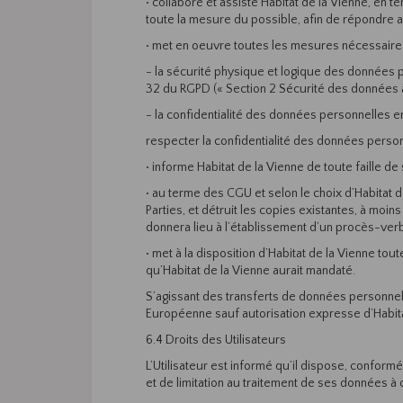
• collabore et assiste Habitat de la Vienne, en
toute la mesure du possible, afin de répondre 
• met en oeuvre toutes les mesures nécessaires
- la sécurité physique et logique des données p
32 du RGPD (« Section 2 Sécurité des données à
- la confidentialité des données personnelles e
respecter la confidentialité des données person
• informe Habitat de la Vienne de toute faille d
• au terme des CGU et selon le choix d’Habitat 
Parties, et détruit les copies existantes, à moi
donnera lieu à l’établissement d’un procès-verba
• met à la disposition d’Habitat de la Vienne tou
qu’Habitat de la Vienne aurait mandaté.
S’agissant des transferts de données personnell
Européenne sauf autorisation expresse d’Habita
6.4 Droits des Utilisateurs
L’Utilisateur est informé qu’il dispose, conformé
et de limitation au traitement de ses données à c