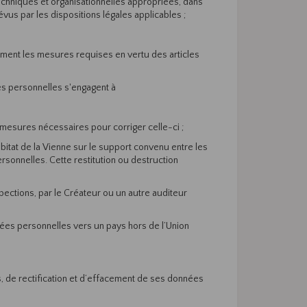
techniques et organisationnelles appropriées, dans
s par les dispositions légales applicables ;
amment les mesures requises en vertu des articles
es personnelles s'engagent à
s mesures nécessaires pour corriger celle-ci ;
bitat de la Vienne sur le support convenu entre les
rsonnelles. Cette restitution ou destruction
spections, par le Créateur ou un autre auditeur
nées personnelles vers un pays hors de l’Union
cès, de rectification et d’effacement de ses données