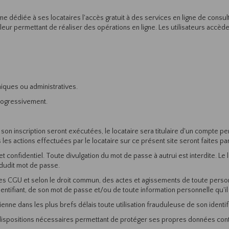
e dédiée à ses locataires l'accès gratuit à des services en ligne de consul
s leur permettant de réaliser des opérations en ligne. Les utilisateurs accèd
hniques ou administratives.
rogressivement.
 son inscription seront exécutées, le locataire sera titulaire d'un compte pe
es actions effectuées par le locataire sur ce présent site seront faites par
t confidentiel. Toute divulgation du mot de passe à autrui est interdite. Le 
 dudit mot de passe.
des CGU et selon le droit commun, des actes et agissements de toute perso
dentifiant, de son mot de passe et/ou de toute information personnelle qu'il
 Vienne dans les plus brefs délais toute utilisation frauduleuse de son ident
s dispositions nécessaires permettant de protéger ses propres données contr