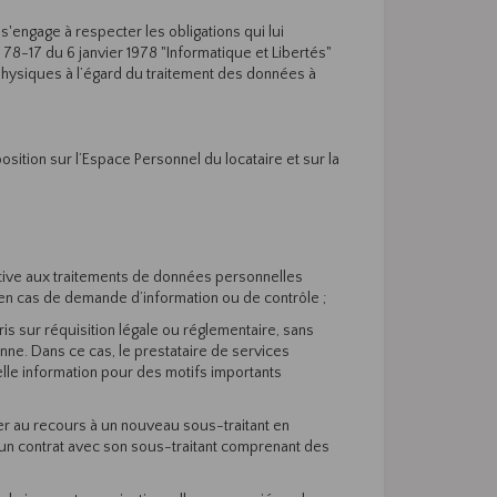
s'engage à respecter les obligations qui lui
 78-17 du 6 janvier 1978 "Informatique et Libertés"
physiques à l’égard du traitement des données à
ition sur l’Espace Personnel du locataire et sur la
lative aux traitements de données personnelles
n cas de demande d’information ou de contrôle ;
 sur réquisition légale ou réglementaire, sans
enne. Dans ce cas, le prestataire de services
telle information pour des motifs importants
ser au recours à un nouveau sous-traitant en
e un contrat avec son sous-traitant comprenant des