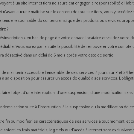
voyant à un site Internet tiers ne sauraient engager la responsabilité d’Habit
t n’ayant aucune maîtrise sur le contenu de tout site tiers, vous y accédez
re tenue responsable du contenu ainsi que des produits ou services proposés
aire
?
désinscription » en bas de page de votre espace locataire et validez votre 
diable. Vous aurez par la suite la possibilité de renouveler votre compte 
ra désactivé dans un délai de 6 mois après votre date de sortie.
e de maintenir accessible l'ensemble de ses services 7 jours sur 7 et 24 he
à sa disposition pour assurer un accès de qualité à ses services. L’obligat
 faire l’objet d’une interruption, d’une suspension, d’une modification san
demnisation suite à l’interruption, à la suspension ou la modification de ces
tre fin ou modifier les caractéristiques de ses services à tout moment, et c
e soient les frais matériels, logiciels ou d’accès à internet sont exclusiveme