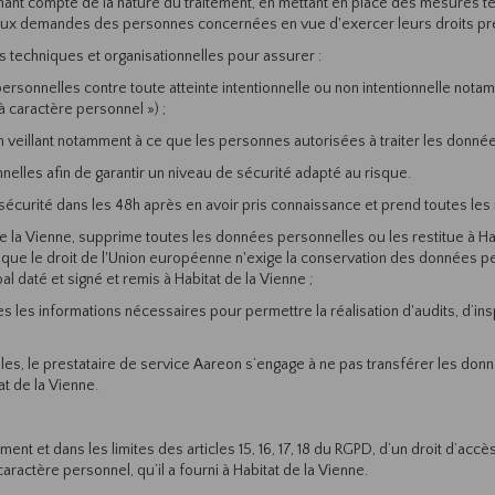
 tenant compte de la nature du traitement, en mettant en place des mesures 
aux demandes des personnes concernées en vue d'exercer leurs droits prévu
 techniques et organisationnelles pour assurer :
ersonnelles contre toute atteinte intentionnelle ou non intentionnelle not
 caractère personnel ») ;
n veillant notamment à ce que les personnes autorisées à traiter les donné
nelles afin de garantir un niveau de sécurité adapté au risque.
e sécurité dans les 48h après en avoir pris connaissance et prend toutes le
de la Vienne, supprime toutes les données personnelles ou les restitue à Ha
ns que le droit de l'Union européenne n'exige la conservation des données pe
l daté et signé et remis à Habitat de la Vienne ;
tes les informations nécessaires pour permettre la réalisation d'audits, d’in
es, le prestataire de service Aareon s’engage à ne pas transférer les don
t de la Vienne.
ment et dans les limites des articles 15, 16, 17, 18 du RGPD, d’un droit d’ac
aractère personnel, qu’il a fourni à Habitat de la Vienne.