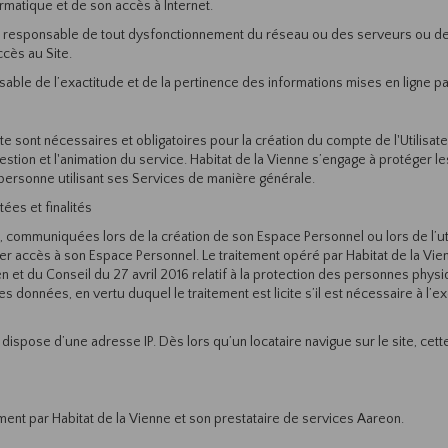
matique et de son accès à Internet.
enu responsable de tout dysfonctionnement du réseau ou des serveurs ou d
ccès au Site.
sable de l’exactitude et de la pertinence des informations mises en ligne par
e sont nécessaires et obligatoires pour la création du compte de l'Utilisate
a gestion et l'animation du service. Habitat de la Vienne s’engage à protéger 
e personne utilisant ses Services de manière générale.
ées et finalités
 communiquées lors de la création de son Espace Personnel ou lors de l’util
ner accès à son Espace Personnel. Le traitement opéré par Habitat de la Vienne
et du Conseil du 27 avril 2016 relatif à la protection des personnes physi
 ces données, en vertu duquel le traitement est licite s’il est nécessaire à 
spose d’une adresse IP. Dès lors qu’un locataire navigue sur le site, cette
ent par Habitat de la Vienne et son prestataire de services Aareon.