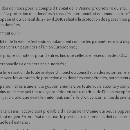
 des données pour le compte d’Habitat de la Vienne, propriétaire du site, il 
t à la protection des données à caractère personnel, et notamment la loi n°
péen et du Conseil du 27 avril 2016 relatif à la protection des personnes 
 ces données.
ment qu’il :
bitat de la Vienne (entendues notamment comme les paramètres mis à dispos
ées vers un pays tiers à l’Union Européenne ;
on propre compte, ni pour d’autres fins que celles de l’exécution des CGU ;
rsonnelles à des tiers non autorisés ;
 à la réalisation de toute analyse d’impact ou consultation des autorités re
re avec les autorités de protection des données compétentes, notamment e
sonnelles à une entité gouvernementale ou toute autre autorité y compris
moins qu'elle ne soit tenue d'y procéder en vertu du droit de l'Union europé
gation juridique avant le traitement, sauf si le droit concerné interdit une 
aitant sans l’accord écrit préalable d’Habitat de la Vienne qui peut s’oppo
 tout moyen. En tout état de cause, le prestataire de services doit conclur
lles il est tenu ;