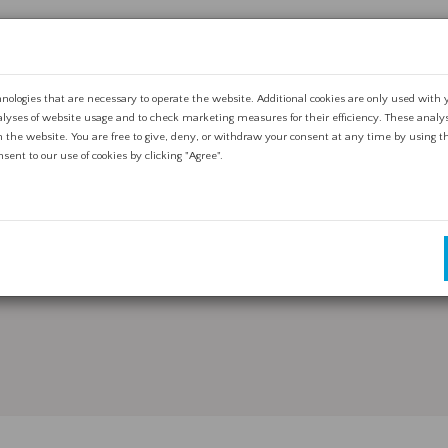
nologies that are necessary to operate the website. Additional cookies are only used with
alyses of website usage and to check marketing measures for their efficiency. These analys
 the website. You are free to give, deny, or withdraw your consent at any time by using the
ent to our use of cookies by clicking "Agree".