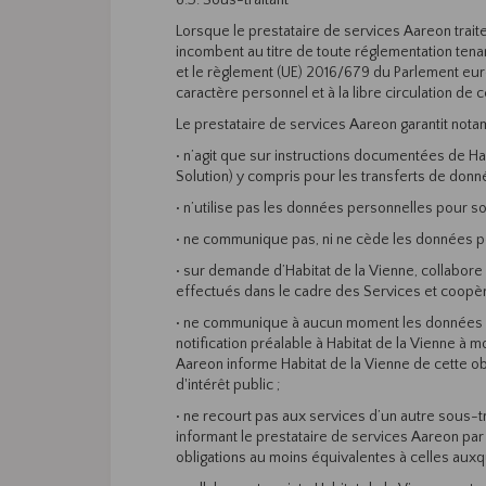
6.3. Sous-traitant
Lorsque le prestataire de services Aareon traite
incombent au titre de toute réglementation tenan
et le règlement (UE) 2016/679 du Parlement euro
caractère personnel et à la libre circulation de
Le prestataire de services Aareon garantit notam
• n’agit que sur instructions documentées de Ha
Solution) y compris pour les transferts de donn
• n’utilise pas les données personnelles pour s
• ne communique pas, ni ne cède les données pe
• sur demande d’Habitat de la Vienne, collabore
effectués dans le cadre des Services et coopè
• ne communique à aucun moment les données per
notification préalable à Habitat de la Vienne à 
Aareon informe Habitat de la Vienne de cette obli
d'intérêt public ;
• ne recourt pas aux services d’un autre sous-tr
informant le prestataire de services Aareon par
obligations au moins équivalentes à celles auxque